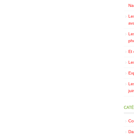
Na
Le
av
Le
ph
Et
Le
Exp
Le
jui
CATÉ
Co
Da