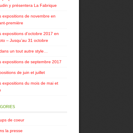
udin y présentera La Fabrique
s expositions de novembre en
ant-première
s expositions d’octobre 2017 en
oto – Jusqu’au 31 octobre
 dans un tout autre style…
s expositions de septembre 2017
ositions de juin et juillet
s expositions du mois de mai et
n
GORIES
ups de coeur
ns la presse