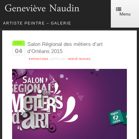
Menu
ARTISTE PEINTRE – GALERIE
FÉV
Salon Régional des métiers d’art
04
d’Orléans 2015
publié par
EXPOSITIONS
HERVÉ INIGUEZ